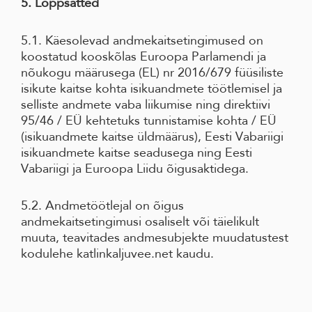
5. Lõppsätted
5.1. Käesolevad andmekaitsetingimused on
koostatud kooskõlas Euroopa Parlamendi ja
nõukogu määrusega (EL) nr 2016/679 füüsiliste
isikute kaitse kohta isikuandmete töötlemisel ja
selliste andmete vaba liikumise ning direktiivi
95/46 / EÜ kehtetuks tunnistamise kohta / EÜ
(isikuandmete kaitse üldmäärus), Eesti Vabariigi
isikuandmete kaitse seadusega ning Eesti
Vabariigi ja Euroopa Liidu õigusaktidega.
5.2. Andmetöötlejal on õigus
andmekaitsetingimusi osaliselt või täielikult
muuta, teavitades andmesubjekte muudatustest
kodulehe katlinkaljuvee.net
kaudu.