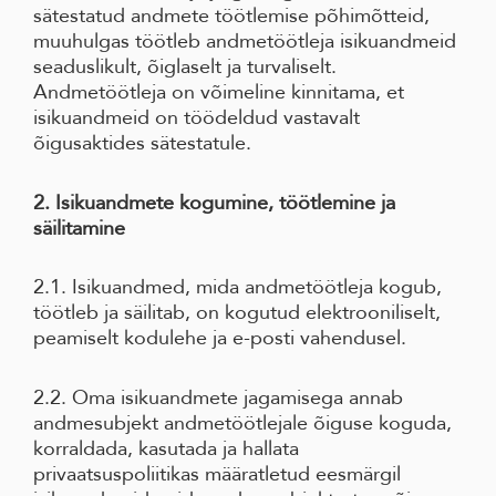
sätestatud andmete töötlemise põhimõtteid,
muuhulgas töötleb andmetöötleja isikuandmeid
seaduslikult, õiglaselt ja turvaliselt.
Andmetöötleja on võimeline kinnitama, et
isikuandmeid on töödeldud vastavalt
õigusaktides sätestatule.
2. Isikuandmete kogumine, töötlemine ja
säilitamine
2.1. Isikuandmed, mida andmetöötleja kogub,
töötleb ja säilitab, on kogutud elektrooniliselt,
peamiselt kodulehe ja e-posti vahendusel.
2.2. Oma isikuandmete jagamisega annab
andmesubjekt andmetöötlejale õiguse koguda,
korraldada, kasutada ja hallata
privaatsuspoliitikas määratletud eesmärgil