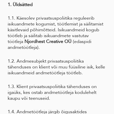
1. Üldsätted
1.1. Käesolev privaatsuspoliitika reguleerib
isikuandmete kogumist, töötlemist ja säilitamist
käsitlevaid põhimõtteid. Isikuandmeid kogub
töötleb ja säilitab isikuandmete vastutav
töötleja
Njordhest Creative OÜ
(edaspidi
andmetöötleja).
1.2. Andmesubjekt privaatsuspoliitika
tähenduses on klient või muu füüsiline isik, kelle
isikuandmeid andmetöötleja töötleb.
1.3. Klient privaatsuspoliitika tähenduses on
igaüks, kes ostab andmetöötleja kodulehelt
kaupu või teenuseid.
1.4. Andmetöötleja järgib õigusaktides