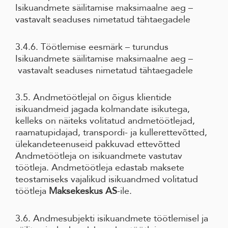
Isikuandmete säilitamise maksimaalne aeg –
vastavalt seaduses nimetatud tähtaegadele
3.4.6. Töötlemise eesmärk – turundus
Isikuandmete säilitamise maksimaalne aeg –
vastavalt seaduses nimetatud tähtaegadele
3.5. Andmetöötlejal on õigus klientide
isikuandmeid jagada kolmandate isikutega,
kelleks on näiteks volitatud andmetöötlejad,
raamatupidajad, transpordi- ja kullerettevõtted,
ülekandeteenuseid pakkuvad ettevõtted
Andmetöötleja on isikuandmete vastutav
töötleja. Andmetöötleja edastab maksete
teostamiseks vajalikud isikuandmed volitatud
töötleja
Maksekeskus AS
-ile.
3.6. Andmesubjekti isikuandmete töötlemisel ja