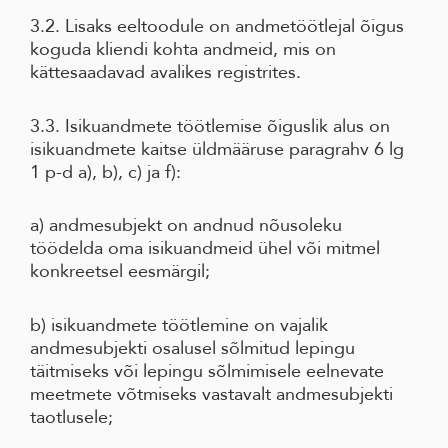
3.2. Lisaks eeltoodule on andmetöötlejal õigus
koguda kliendi kohta andmeid, mis on
kättesaadavad avalikes registrites.
3.3. Isikuandmete töötlemise õiguslik alus on
isikuandmete kaitse üldmääruse paragrahv 6 lg
1 p-d a), b), c) ja f):
a) andmesubjekt on andnud nõusoleku
töödelda oma isikuandmeid ühel või mitmel
konkreetsel eesmärgil;
b) isikuandmete töötlemine on vajalik
andmesubjekti osalusel sõlmitud lepingu
täitmiseks või lepingu sõlmimisele eelnevate
meetmete võtmiseks vastavalt andmesubjekti
taotlusele;