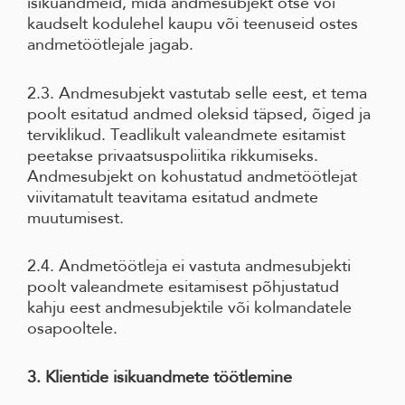
isikuandmeid, mida andmesubjekt otse või
kaudselt kodulehel kaupu või teenuseid ostes
andmetöötlejale jagab.
2.3. Andmesubjekt vastutab selle eest, et tema
poolt esitatud andmed oleksid täpsed, õiged ja
terviklikud. Teadlikult valeandmete esitamist
peetakse privaatsuspoliitika rikkumiseks.
Andmesubjekt on kohustatud andmetöötlejat
viivitamatult teavitama esitatud andmete
muutumisest.
2.4. Andmetöötleja ei vastuta andmesubjekti
poolt valeandmete esitamisest põhjustatud
kahju eest andmesubjektile või kolmandatele
osapooltele.
3. Klientide isikuandmete töötlemine