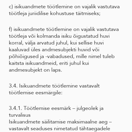
c) isikuandmete töötlemine on vajalik vastutava
töötleja juriidilise kohustuse täitmiseks;
f) isikuandmete töötlemine on vajalik vastutava
töötleja või kolmanda isiku õigustatud huvi
korral, välja arvatud juhul, kui sellise huvi
kaaluvad üles andmesubjekti huvid või
põhiõigused ja -vabadused, mille nimel tuleb
kaitsta isikuandmeid, eriti juhul kui
andmesubjekt on laps.
3.4. Isikuandmete töötlemine vastavalt
töötlemise eesmärgile:
3.4.1. Töötlemise eesmärk – julgeolek ja
turvalisus
Isikuandmete säilitamise maksimaalne aeg –
vastavalt seaduses nimetatud tähtaegadele