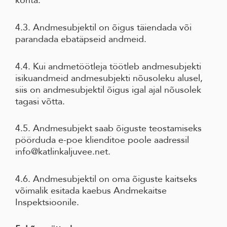
kohta.
4.3. Andmesubjektil on õigus täiendada või
parandada ebatäpseid andmeid.
4.4. Kui andmetöötleja töötleb andmesubjekti
isikuandmeid andmesubjekti nõusoleku alusel,
siis on andmesubjektil õigus igal ajal nõusolek
tagasi võtta.
4.5. Andmesubjekt saab õiguste teostamiseks
pöörduda e-poe klienditoe poole aadressil
info@katlinkaljuvee.net.
4.6. Andmesubjektil on oma õiguste kaitseks
võimalik esitada kaebus Andmekaitse
Inspektsioonile.