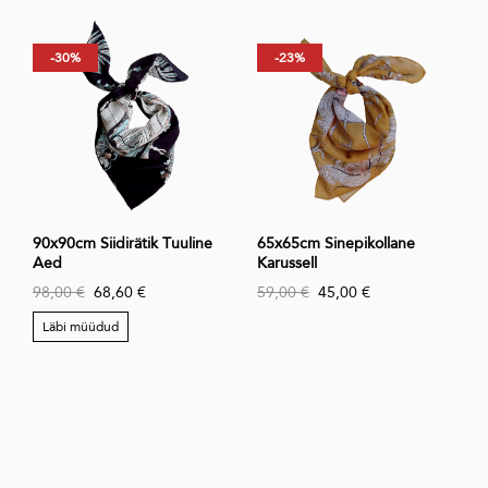
-30%
-23%
90x90cm Siidirätik Tuuline
65x65cm Sinepikollane
Aed
Karussell
98,00 €
68,60 €
59,00 €
45,00 €
Läbi müüdud