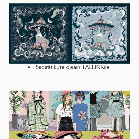
Siidirätikute disain TALLINKile