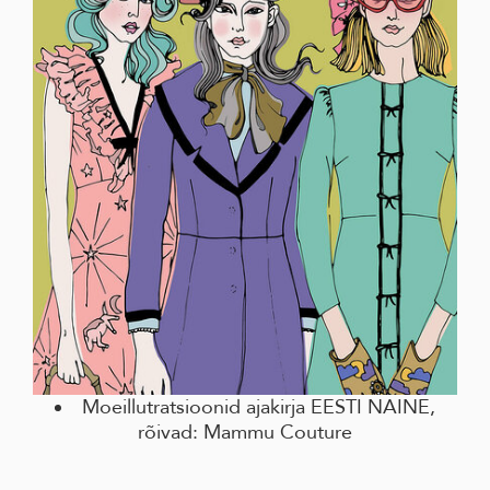
Moeillutratsioonid ajakirja EESTI NAINE,
rõivad: Mammu Couture