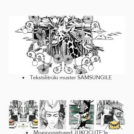
Tekstiilitrüki muster SAMSUNGILE
Moejoonistused JUKOCUTE'le