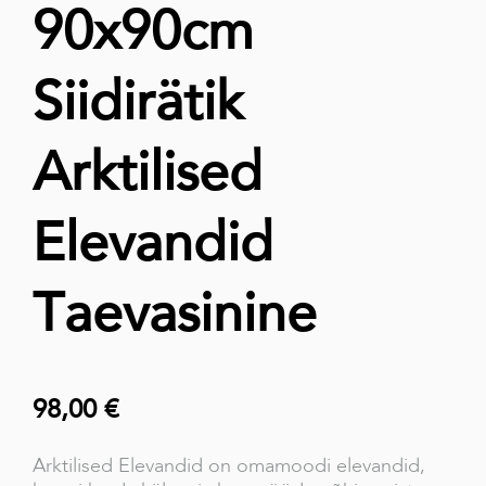
90x90cm
Siidirätik
Arktilised
Elevandid
Taevasinine
98,00 €
Arktilised Elevandid on omamoodi elevandid,