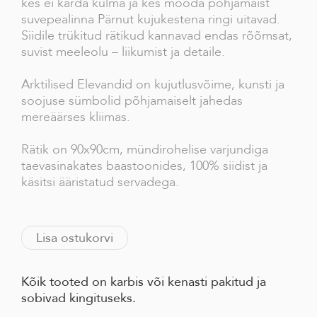
kes ei karda külma ja kes mööda põhjamaist
suvepealinna Pärnut kujukestena ringi uitavad.
Siidile trükitud rätikud kannavad endas rõõmsat,
suvist meeleolu – liikumist ja detaile.
Arktilised Elevandid on kujutlusvõime, kunsti ja
soojuse sümbolid põhjamaiselt jahedas
mereäärses kliimas.
Rätik on 90x90cm, mündirohelise varjundiga
taevasinakates baastoonides, 100% siidist ja
käsitsi ääristatud servadega.
Lisa ostukorvi
Kõik tooted on karbis või kenasti pakitud ja
sobivad kingituseks.