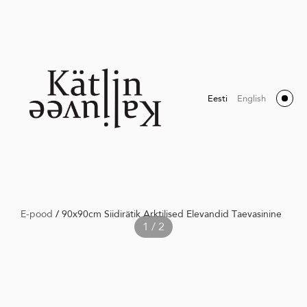
Eesti
English
E-pood
/
90x90cm Siidirätik Arktilised Elevandid Taevasinine
1 / 2