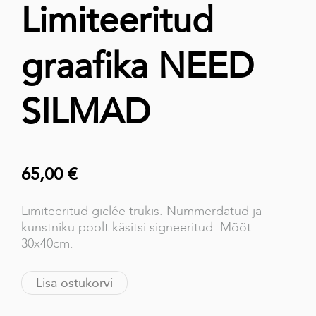
Limiteeritud
graafika NEED
SILMAD
65,00 €
Limiteeritud giclée trükis. Nummerdatud ja
kunstniku poolt käsitsi signeeritud. Mõõt
30x40cm.
Lisa ostukorvi