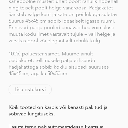
kahepoolne muster: ühelt poolt rahulik hõbehall
ning teiselt poolt helge vanaroosa. Padjakatet
ääristab valge kant ja kate on peitlukuga suletav.
Suurus 45x45 cm sobib ideaalselt igasse ruumi.
Erinevad padja pooled annavad hea võimaluse
muuta kodu ilmet vastavalt tujule – vali helge ja
värvikas pool või elegantselt rahulik külg.
100% polüester samet. Müüme ainult
padjakatet, tellimusele patja ei lisandu.
Padjakattega sobib kokku sisupadi suuruses
45x45cm, aga ka 50x50cm.
Lisa ostukorvi
Kõik tooted on karbis või kenasti pakitud ja
sobivad kingituseks.
Tasuta tarne pakiautomaatidesse Eestis ja