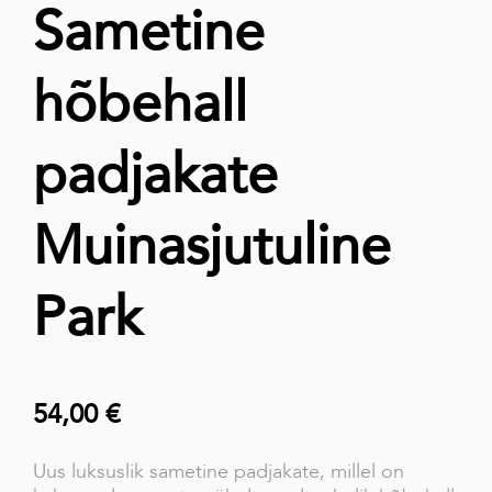
Sametine
hõbehall
padjakate
Muinasjutuline
Park
54,00 €
Uus luksuslik sametine padjakate, millel on