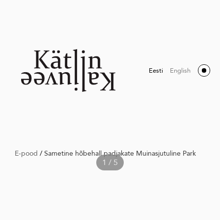
Eesti
English
E-pood
/
Sametine hõbehall padjakate Muinasjutuline Park
1 / 5