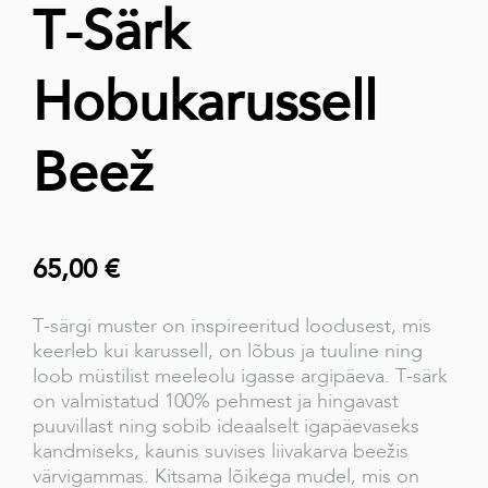
T-Särk
Hobukarussell
Beež
65,00 €
T-särgi muster on inspireeritud loodusest, mis
keerleb kui karussell, on lõbus ja tuuline ning
loob müstilist meeleolu igasse argipäeva. T-särk
on valmistatud 100% pehmest ja hingavast
puuvillast ning sobib ideaalselt igapäevaseks
kandmiseks, kaunis suvises liivakarva beežis
värvigammas. Kitsama lõikega mudel, mis on