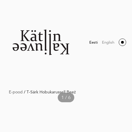
Eesti
English
E-pood
/
T-Särk Hobukarussell Beež
1 / 6