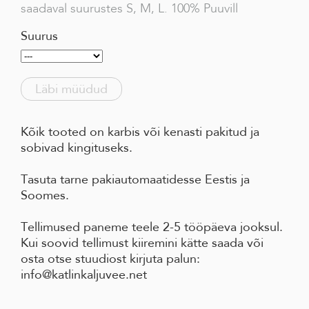
saadaval suurustes S, M, L. 100% Puuvill
Suurus
Läbi müüdud
Kõik tooted on karbis või kenasti pakitud ja
sobivad kingituseks.
Tasuta tarne pakiautomaatidesse Eestis ja
Soomes.
Tellimused paneme teele 2-5 tööpäeva jooksul.
Kui soovid tellimust kiiremini kätte saada või
osta otse stuudiost kirjuta palun:
info@katlinkaljuvee.net